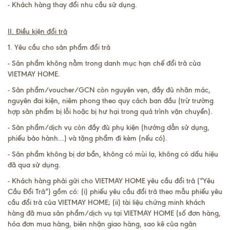
- Khách hàng thay đổi nhu cầu sử dụng.
II. Điều kiện đổi trả
1. Yêu cầu cho sản phẩm đổi trả
- Sản phẩm không nằm trong danh mục hạn chế đổi trả của
VIETMAY HOME.
- Sản phẩm/voucher/GCN còn nguyên vẹn, đầy đủ nhãn mác,
nguyên đai kiện, niêm phong theo quy cách ban đầu (trừ trường
hợp sản phẩm bị lỗi hoặc bị hư hại trong quá trình vận chuyển).
- Sản phẩm/dịch vụ còn đầy đủ phụ kiện (hướng dẫn sử dụng,
phiếu bảo hành...) và tặng phẩm đi kèm (nếu có).
- Sản phẩm không bị dơ bẩn, không có mùi lạ, không có dấu hiệu
đã qua sử dụng.
- Khách hàng phải gửi cho VIETMAY HOME yêu cầu đổi trả (“Yêu
Cầu Đổi Trả”) gồm có: (i) phiếu yêu cầu đổi trả theo mẫu phiếu yêu
cầu đổi trả của VIETMAY HOME; (ii) tài liệu chứng minh khách
hàng đã mua sản phẩm/dịch vụ tại VIETMAY HOME (số đơn hàng,
hóa đơn mua hàng, biên nhận giao hàng, sao kê của ngân