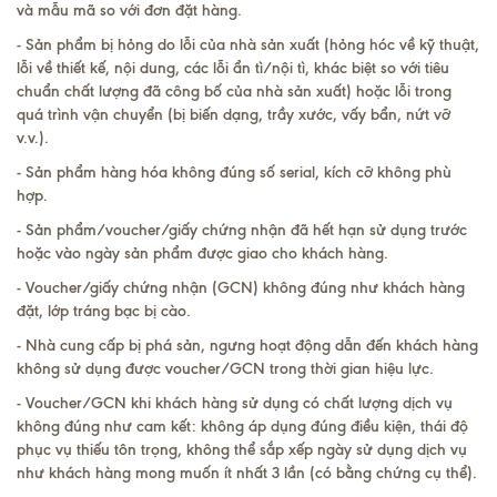
và mẫu mã so với đơn đặt hàng.
- Sản phẩm bị hỏng do lỗi của nhà sản xuất (hỏng hóc về kỹ thuật,
lỗi về thiết kế, nội dung, các lỗi ẩn tì/nội tì, khác biệt so với tiêu
chuẩn chất lượng đã công bố của nhà sản xuất) hoặc lỗi trong
quá trình vận chuyển (bị biến dạng, trầy xước, vấy bẩn, nứt vỡ
v.v.).
- Sản phẩm hàng hóa không đúng số serial, kích cỡ không phù
hợp.
- Sản phẩm/voucher/giấy chứng nhận đã hết hạn sử dụng trước
hoặc vào ngày sản phẩm được giao cho khách hàng.
- Voucher/giấy chứng nhận (GCN) không đúng như khách hàng
đặt, lớp tráng bạc bị cào.
- Nhà cung cấp bị phá sản, ngưng hoạt động dẫn đến khách hàng
không sử dụng được voucher/GCN trong thời gian hiệu lực.
- Voucher/GCN khi khách hàng sử dụng có chất lượng dịch vụ
không đúng như cam kết: không áp dụng đúng điều kiện, thái độ
phục vụ thiếu tôn trọng, không thể sắp xếp ngày sử dụng dịch vụ
như khách hàng mong muốn ít nhất 3 lần (có bằng chứng cụ thể).