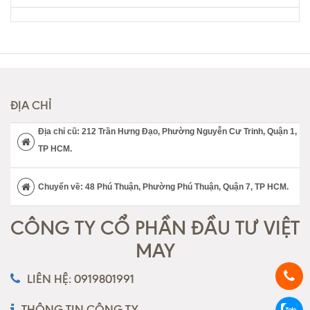
2.000.000đ - 5.000.000đ
5.000.000đ - 7.000.000đ
Trên 7.000.000đ
ĐỊA CHỈ
Địa chỉ cũ: 212 Trần Hưng Đạo, Phường Nguyễn Cư Trinh, Quận 1,
TP HCM.
Chuyển về: 48 Phú Thuận, Phường Phú Thuận, Quận 7, TP HCM.
CÔNG TY CỔ PHẦN ĐẦU TƯ VIỆT
MAY
LIÊN HỆ: 0919801991
THÔNG TIN CÔNG TY