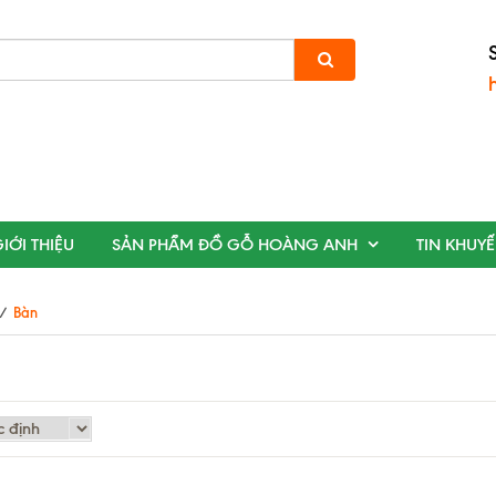
IỚI THIỆU
SẢN PHẨM ĐỒ GỖ HOÀNG ANH
TIN KHUY
/
Bàn