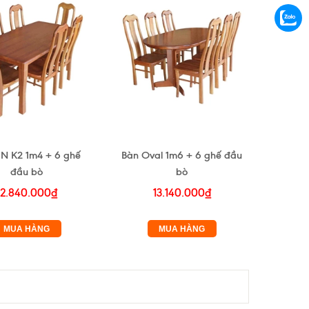
N K2 1m4 + 6 ghế
Bàn Oval 1m6 + 6 ghế đầu
đầu bò
bò
12.840.000₫
13.140.000₫
MUA HÀNG
MUA HÀNG