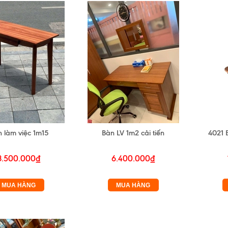
 làm việc 1m15
Bàn LV 1m2 cải tiến
4021 
3.500.000₫
6.400.000₫
MUA HÀNG
MUA HÀNG