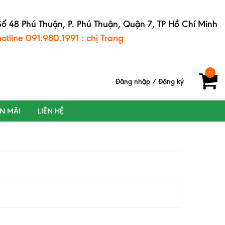
Số 48 Phú Thuận, P. Phú Thuận, Quận 7, TP Hồ Chí Minh
hotline 091.980.1991 : chị Trang
0
Đăng nhập
/
Đăng ký
ẾN MÃI
LIÊN HỆ