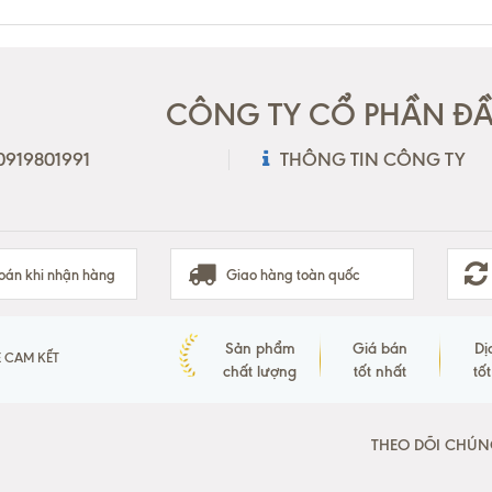
CÔNG TY CỔ PHẦN ĐẦU
 0919801991
THÔNG TIN CÔNG TY
oán khi nhận hàng
Giao hàng toàn quốc
Sản phẩm
Giá bán
Dị
 CAM KẾT
chất lượng
tốt nhất
tố
THEO DÕI CHÚN