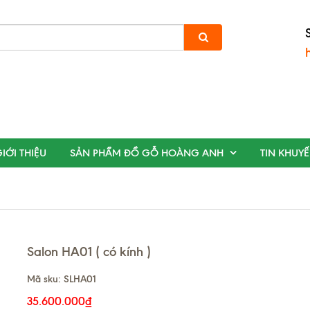
IỚI THIỆU
SẢN PHẨM ĐỒ GỖ HOÀNG ANH
TIN KHUY
Salon HA01 ( có kính )
Mã sku:
SLHA01
35.600.000₫