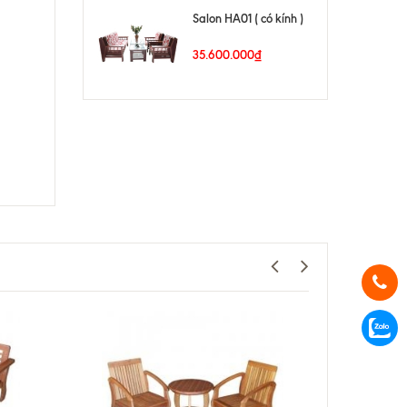
Salon HA01 ( có kính )
35.600.000₫