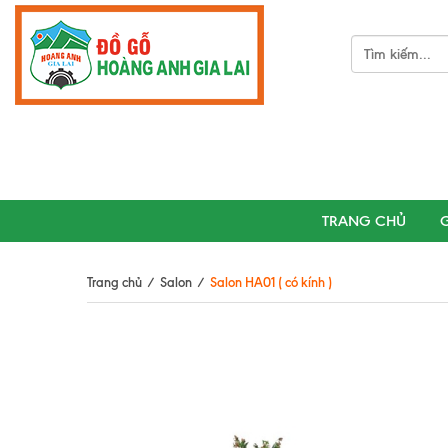
TRANG CHỦ
G
Trang chủ
/
Salon
/
Salon HA01 ( có kính )