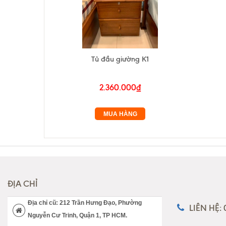
Tủ đầu giường K1
2.360.000₫
MUA HÀNG
ĐỊA CHỈ
Địa chỉ cũ: 212 Trần Hưng Đạo, Phường
LIÊN HỆ:
Nguyễn Cư Trinh, Quận 1, TP HCM.