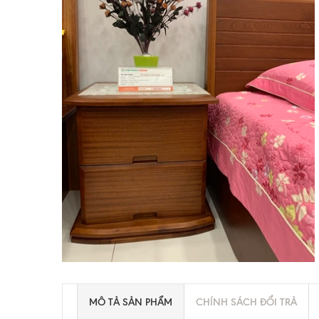
MÔ TẢ SẢN PHẨM
CHÍNH SÁCH ĐỔI TRẢ