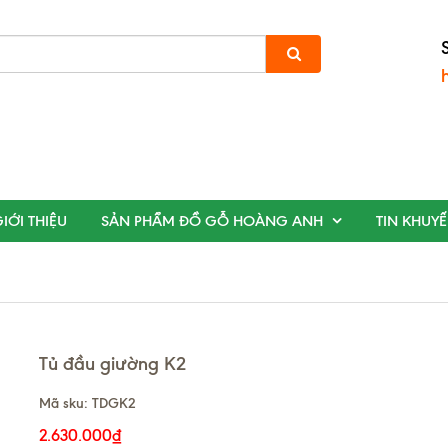
IỚI THIỆU
SẢN PHẨM ĐỒ GỖ HOÀNG ANH
TIN KHUY
Tủ đầu giường K2
Mã sku:
TDGK2
2.630.000₫