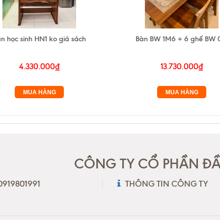
n học sinh HN1 ko giá sách
Bàn BW 1M6 + 6 ghế BW 
4.330.000₫
13.730.000₫
MUA HÀNG
MUA HÀNG
CÔNG TY CỔ PHẦN ĐẦU
 0919801991
THÔNG TIN CÔNG TY