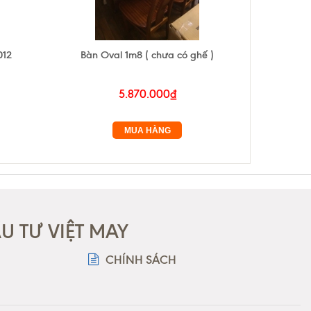
012
Bàn Oval 1m8 ( chưa có ghế )
Bàn t
5.870.000₫
MUA HÀNG
 TƯ VIỆT MAY
CHÍNH SÁCH