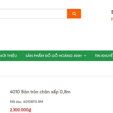
IỚI THIỆU
SẢN PHẨM ĐỒ GỖ HOÀNG ANH
TIN KHUY
4010 Bàn tròn chân xếp 0,8m
Mã sku:
4010BT0.8M
2.300.000₫