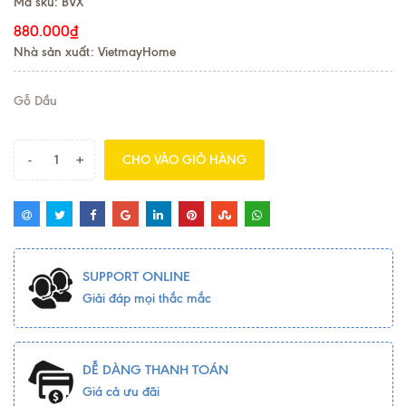
Mã sku:
BVX
880.000₫
Nhà sản xuất: VietmayHome
Gỗ Dầu
-
+
CHO VÀO GIỎ HÀNG
SUPPORT ONLINE
Giải đáp mọi thắc mắc
DỄ DÀNG THANH TOÁN
Giá cả ưu đãi