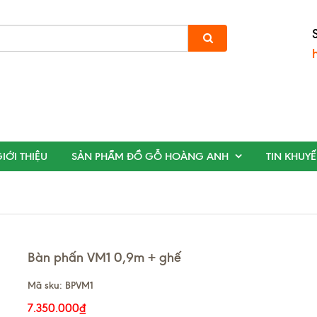
IỚI THIỆU
SẢN PHẨM ĐỒ GỖ HOÀNG ANH
TIN KHUY
Bàn phấn VM1 0,9m + ghế
Mã sku:
BPVM1
7.350.000₫