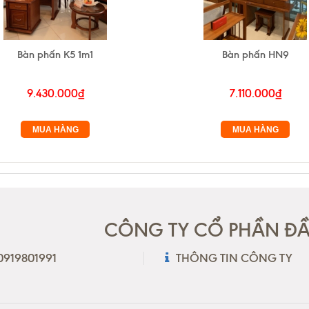
Bàn phấn K5 1m1
Bàn phấn HN9
9.430.000₫
7.110.000₫
MUA HÀNG
MUA HÀNG
CÔNG TY CỔ PHẦN ĐẦU
 0919801991
THÔNG TIN CÔNG TY