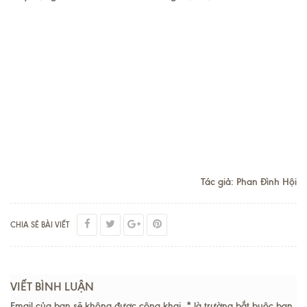
Tác giả: Phan Đình Hội
CHIA SẺ BÀI VIẾT
VIẾT BÌNH LUẬN
Email của bạn sẽ không được công khai. * là trường bắt buộc bạn