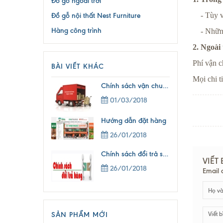
Đồ gỗ ngoài trời
- Tùy và
Đồ gỗ nội thất Nest Furniture
Hàng công trình
- Những 
2. Ngoài
Phí vận c
BÀI VIẾT KHÁC
Mọi chi t
Chính sách vận chuyển
01/03/2018
Hướng dẫn đặt hàng
26/01/2018
Chính sách đổi trả sản phẩm và dịch vụ
VIẾT
26/01/2018
Email 
SẢN PHẨM MỚI