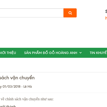
IỚI THIỆU
SẢN PHẨM ĐỒ GỖ HOÀNG ANH
TIN KHUY
sách vận chuyển
y 01/03/2018 - Lê Hà
 về chính sách vận chuyển như sau:
 nội thành