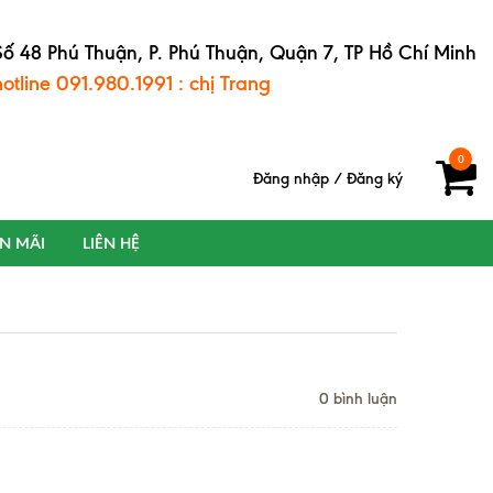
Số 48 Phú Thuận, P. Phú Thuận, Quận 7, TP Hồ Chí Minh
hotline 091.980.1991 : chị Trang
0
Đăng nhập
/
Đăng ký
ẾN MÃI
LIÊN HỆ
0 bình luận