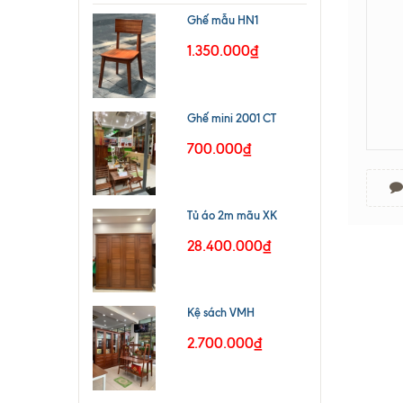
Ghế mẫu HN1
1.350.000₫
Ghế mini 2001 CT
700.000₫
Tủ áo 2m mãu XK
28.400.000₫
Kệ sách VMH
2.700.000₫