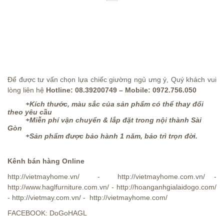
Để được tư vấn chọn lựa chiếc giường ngủ ưng ý, Quý khách vui
lòng liên hệ
Hotline:
08.39200749
– Mobile:
0972.756.050
+Kích thước, màu sắc của sản phẩm có thể thay đổi
theo yêu cầu
+Miễn phí vận chuyển & lắp đặt trong nội thành Sài
Gòn
+Sản phẩm được bảo hành 1 năm, bảo trì trọn đời.
Kênh bán hàng Online
http://vietmayhome.vn
/ -
http://vietmayhome.com.vn/
-
http://www.haglfurniture.com.vn/
-
http://hoanganhgialaidogo.com/
-
http://vietmay.com.vn/
-
http://vietmayhome.com/
FACEBOOK: DoGoHAGL