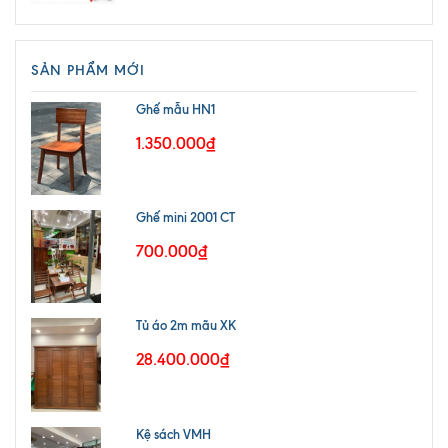
SẢN PHẨM MỚI
Ghế mẫu HN1
1.350.000₫
Ghế mini 2001 CT
700.000₫
Tủ áo 2m mãu XK
28.400.000₫
Kệ sách VMH