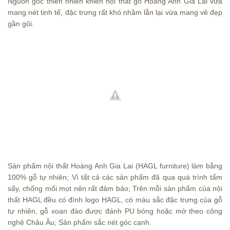
Nguồn gốc thiên nhiên khiến nội thất gỗ Hoàng Anh Gia Lai vừa
mang nét tinh tế, đặc trưng rất khó nhầm lẫn lại vừa mang vẻ đẹp
gần gũi.
Sản phẩm nội thất Hoàng Anh Gia Lai (HAGL furniture) làm bằng
100% gỗ tự nhiên; Vì tất cả các sản phẩm đã qua quá trình tẩm
sấy, chống mối mọt nên rất đảm bảo; Trên mỗi sản phẩm của nội
thất HAGL đều có đính logo HAGL, có màu sắc đặc trưng của gỗ
tự nhiên, gỗ xoan đào được đánh PU bóng hoặc mờ theo công
nghệ Châu Âu; Sản phẩm sắc nét góc cạnh.