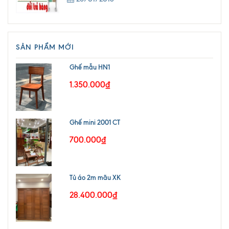
SẢN PHẨM MỚI
Ghế mẫu HN1
1.350.000₫
Ghế mini 2001 CT
700.000₫
Tủ áo 2m mãu XK
28.400.000₫