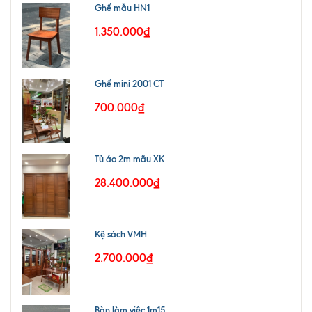
Ghế mẫu HN1
1.350.000₫
Ghế mini 2001 CT
700.000₫
Tủ áo 2m mãu XK
28.400.000₫
Kệ sách VMH
2.700.000₫
Bàn làm việc 1m15