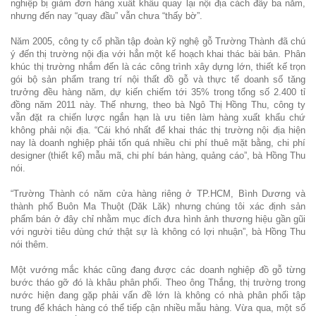
nghiệp bị giảm đơn hàng xuất khẩu quay lại nội địa cách đây ba năm,
nhưng đến nay “quay đầu” vẫn chưa “thấy bờ”.
Năm 2005, công ty cổ phần tập đoàn kỹ nghệ gỗ Trường Thành đã chú
ý đến thị trường nội địa với hẳn một kế hoạch khai thác bài bản. Phân
khúc thị trường nhắm đến là các công trình xây dựng lớn, thiết kế trọn
gói bộ sản phẩm trang trí nội thất đồ gỗ và thực tế doanh số tăng
trưởng đều hàng năm, dự kiến chiếm tới 35% trong tổng số 2.400 tỉ
đồng năm 2011 này. Thế nhưng, theo bà Ngô Thị Hồng Thu, công ty
vẫn đặt ra chiến lược ngắn hạn là ưu tiên làm hàng xuất khẩu chứ
không phải nội địa. “Cái khó nhất để khai thác thị trường nội địa hiện
nay là doanh nghiệp phải tốn quá nhiều chi phí thuê mặt bằng, chi phí
designer (thiết kế) mẫu mã, chi phí bán hàng, quảng cáo”, bà Hồng Thu
nói.
“Trường Thành có năm cửa hàng riêng ở TP.HCM, Bình Dương và
thành phố Buôn Ma Thuột (Dăk Lăk) nhưng chúng tôi xác định sản
phẩm bán ở đây chỉ nhằm mục đích đưa hình ảnh thương hiệu gần gũi
với người tiêu dùng chứ thật sự là không có lợi nhuận”, bà Hồng Thu
nói thêm.
Một vướng mắc khác cũng đang được các doanh nghiệp đồ gỗ từng
bước tháo gỡ đó là khâu phân phối. Theo ông Thắng, thị trường trong
nước hiện đang gặp phải vấn đề lớn là không có nhà phân phối tập
trung để khách hàng có thể tiếp cận nhiều mẫu hàng. Vừa qua, một số