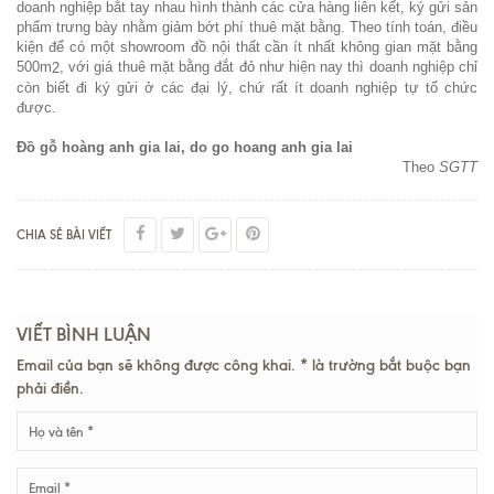
doanh nghiệp bắt tay nhau hình thành các cửa hàng liên kết, ký gửi sản
phẩm trưng bày nhằm giảm bớt phí thuê mặt bằng. Theo tính toán, điều
kiện để có một showroom đồ nội thất cần ít nhất không gian mặt bằng
500m
, với giá thuê mặt bằng đắt đỏ như hiện nay thì doanh nghiệp chỉ
2
còn biết đi ký gửi ở các đại lý, chứ rất ít doanh nghiệp tự tổ chức
được.
Đồ gỗ hoàng anh gia lai, do go hoang anh gia lai
Theo
SGTT
CHIA SẺ BÀI VIẾT
VIẾT BÌNH LUẬN
Email của bạn sẽ không được công khai. * là trường bắt buộc bạn
phải điền.