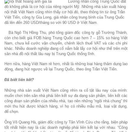
Lương nhân công Trung Quốc đắt
đỏ không phải là cơ hội của riêng người Mỹ. Những nhà sản xuất hàng
nội thất Việt Nam cũng nhìn thấy cơ hội đó, theo thông tin từ ông Trần
Việt Tiến, công ty Gia Long, giá nhân công trung bình của Trung Quốc
đã lên đến 260 USD/tháng so với 90 USD ở Việt Nam.
Bà Ngô Thị Hồng Thu, phó tổng giám đốc công ty gỗ Trường Thành,
còn cho biết giá FOB hàng Trung Quốc cao hơn 7 – 15% so hàng Việt
Nam, chưa kể cước vận chuyển, chênh lệch thuế VAT và các chi phí
khác. Nhiều doanh nghiệp đang cố nắm bắt lấy cơ hội như thế trên một
sân nhà đồ nội thất lâu nay bị Trung Quốc thống lĩnh.
Hơn nữa, hàng Việt Nam rẻ hơn, nhất là những loại hàng thâm dụng lao
động, đang hút ngược về lại Trung Quốc, theo ông Trần Việt Tiến.
Đã biết liên kết?
Những nhà sản xuất Việt Nam cũng nhìn ra cố tật lâu nay của mình:
muốn chơi trên sân nhà phải liên kết sự đa dạng sản phẩm, liên kết các
công đoạn sản phẩm của nhiều nhà, tạo nên những “ngôi nhà chung” thì
mới thu hút được khách hàng, vì họ có nhiều mẫu mã, loại vật dụng,
để chọn.
Ông Võ Quang Hà, giám đốc công ty Tân Vĩnh Cửu cho rằng, biện pháp
tốt nhất hiện nay là các doanh nghiệp phải liên kết lại với nhau. “Công