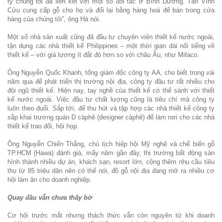
ty chúng tôi đã liên kết với một số đối tác ở Bình Dương. Tân Vĩnh
Cửu cung cấp gỗ cho họ và đổi lại bằng hàng hoá để bán trong cửa
hàng của chúng tôi”, ông Hà nói.
Một số nhà sản xuất cũng đã đầu tư chuyên viên thiết kế nước ngoài,
tận dụng các nhà thiết kế Philippines – một thời gian dài nổi tiếng về
thiết kế – với giá lương ít đắt đỏ hơn so với châu Âu, như Mifaco.
Ông Nguyễn Quốc Khanh, tổng giám đốc công ty AA, cho biết trong vài
năm qua để phát triển thị trường nội địa, công ty đầu tư rất nhiều cho
đội ngũ thiết kế. Hiện nay, tay nghề của thiết kế có thể sánh với thiết
kế nước ngoài. Việc đầu tư chất lượng cũng là tiêu chí mà công ty
luôn theo đuổi. Sắp tới, để thu hút và tập hợp các nhà thiết kế công ty
sắp khai trương quán D càphê (designer càphê) để làm nơi cho các nhà
thiết kế trao đổi, hội họp.
Ông Nguyễn Chiến Thắng, chủ tịch hiệp hội Mỹ nghệ và chế biến gỗ
TP.HCM (Hawa) đánh giá, mấy năm gần đây, thị trường bất động sản
hình thành nhiều dự án, khách sạn, resort lớn, cộng thêm nhu cầu tiêu
thụ từ 85 triệu dân nên có thể nói, đồ gỗ nội địa đang mở ra nhiều cơ
hội làm ăn cho doanh nghiệp.
Quay đầu vẫn chưa thấy bờ
Cơ hội trước mắt nhưng thách thức vẫn còn nguyên từ khi doanh