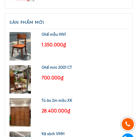
SẢN PHẨM MỚI
Ghế mẫu HN1
1.350.000₫
Ghế mini 2001 CT
700.000₫
Tủ áo 2m mãu XK
28.400.000₫
Kệ sách VMH