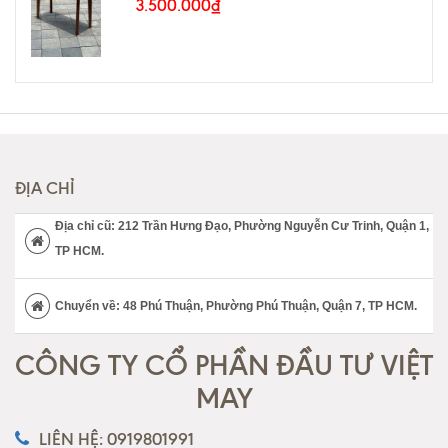
3.500.000₫
ĐỊA CHỈ
Địa chỉ cũ: 212 Trần Hưng Đạo, Phường Nguyễn Cư Trinh, Quận 1,
TP HCM.
Chuyển về: 48 Phú Thuận, Phường Phú Thuận, Quận 7, TP HCM.
CÔNG TY CỔ PHẦN ĐẦU TƯ VIỆT
MAY
LIÊN HỆ: 0919801991