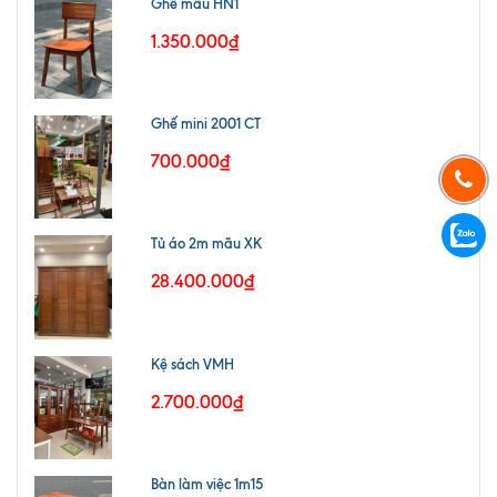
Ghế mẫu HN1
1.350.000₫
Ghế mini 2001 CT
700.000₫
Tủ áo 2m mãu XK
28.400.000₫
Kệ sách VMH
2.700.000₫
Bàn làm việc 1m15