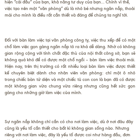
hiện “cái đầu” của bạn, khả năng tư duy của bạn… Chính vì thế,
việc tạo nên một “văn phòng” dù là nhỏ bé nhưng ngăn nắp, thoải
mái cho mình là điều rất cần thiết và đáng để chúng ta nghĩ tới.
Đối với bàn làm việc tại văn phòng công ty, việc thu xếp để có một
chổ làm việc gọn gàng ngăn nắp tỏ ra khá dễ dàng. Nhờ có không
gian rộng cộng với tính chất đặc thù của nội thất công sở, bạn sẽ
không quá khó để có được một chổ ngồi – bàn làm việc thoải mái.
Hiện nay, trên thị trường có rất nhiều loại bàn làm việc được thiết
kế chuyên biệt dành cho nhân viên văn phòng: chỉ một ô nhỏ
trong chiếc bàn tứ diện và một chiếc tủ con con là bạn đã có được
một không gian vừa chung vừa riêng nhưng cũng hết sức gọn
gàng cho những giờ làm việc của mình.
Sự ngăn nắp không chỉ cần có cho nơi làm việc, dù ở nơi đâu đây
cũng là yếu tố cần thiết cho bất kì không gian sống nào. Nhưng
riêng với nơi làm việc, đây là yếu tố được coi như hàng đầu, đơn