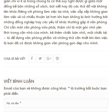
giản chỉ vì ít ai trong chúng ta có thể suy nghĩ được gì giữa một
đống bề bộn những sổ sách, bút viết hay đủ các thứ đồ vật không
tên khác.Riêng với phòng làm việc tại nhà, việc sắp sếp không gian
làm việc sẽ có nhiều thuận lợi hơn khi bạn không bị ảnh hưởng bởi
những đồng nghiệp hay các yếu tố khác thường gặp ở văn phòng.
Chỉ cần một căn phòng vừa phải, thậm chí là một góc nhỏ yên
tĩnh trong căn nhà của mình, kê thêm chiếc bàn nhỏ, một chiếc kệ
– tủ để đựng văn phòng phẩm và những thứ cần thiết khi làm việc
là bạn đã có được không gian văn phòng gọn đẹp cho mình.
CHIA SẺ BÀI VIẾT
VIẾT BÌNH LUẬN
Email của bạn sẽ không được công khai. * là trường bắt buộc bạn
phải điền.