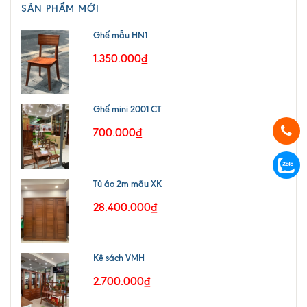
SẢN PHẨM MỚI
Ghế mẫu HN1
1.350.000₫
Ghế mini 2001 CT
700.000₫
Tủ áo 2m mãu XK
28.400.000₫
Kệ sách VMH
2.700.000₫