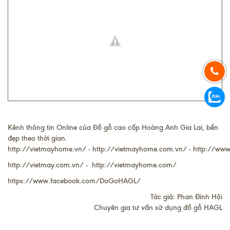
Kênh thông tin Online của Đồ gỗ cao cấp Hoàng Anh Gia Lai, bền
đẹp theo thời gian.
http://vietmayhome.vn
/ -
http://vietmayhome.com.vn/
-
http://www
http://vietmay.com.vn/
-
http://vietmayhome.com/
https://www.facebook.com/
DoGoHAGL
/
Tác giả:
Phan Đình Hội
Chuyên gia tư vấn sử dụng đồ gỗ HAGL