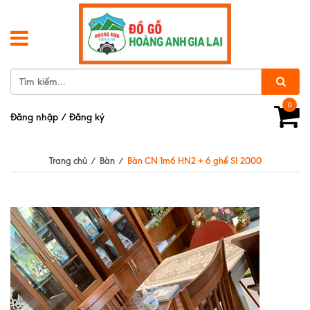
0
Đăng nhập
/
Đăng ký
Trang chủ
/
Bàn
/
Bàn CN 1m6 HN2 + 6 ghế SI 2000