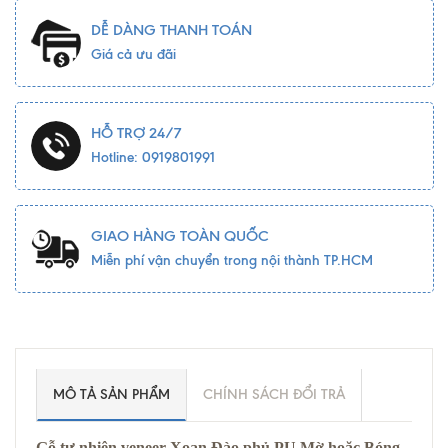
DỄ DÀNG THANH TOÁN
Giá cả ưu đãi
HỖ TRỢ 24/7
Hotline: 0919801991
GIAO HÀNG TOÀN QUỐC
Miễn phí vận chuyển trong nội thành TP.HCM
MÔ TẢ SẢN PHẨM
CHÍNH SÁCH ĐỔI TRẢ
Gỗ tự nhiên veneer Xoan Đào phủ PU Mờ hoặc Bóng