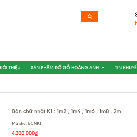
IỚI THIỆU
SẢN PHẨM ĐỒ GỖ HOÀNG ANH
TIN KHUY
Bàn chữ nhật K1 : 1m2 , 1m4 , 1m6 , 1m8 , 2m
Mã sku:
BCNK1
4.300.000₫