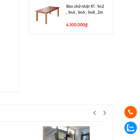
Bàn chữ nhật K1 : 1m2
, 1m4 , 1m6 , 1m8 , 2m
4.300.000₫