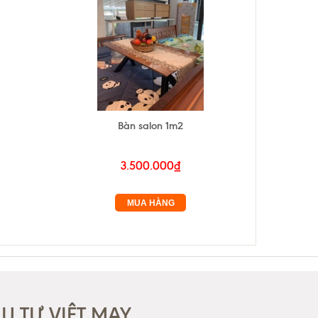
Bàn salon 1m2
Bàn CN 
3.500.000₫
MUA HÀNG
 TƯ VIỆT MAY