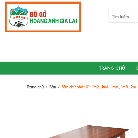
TRANG CHỦ
G
Trang chủ
/
Bàn
/
Bàn chữ nhật K1 : 1m2 , 1m4 , 1m6 , 1m8 , 2m