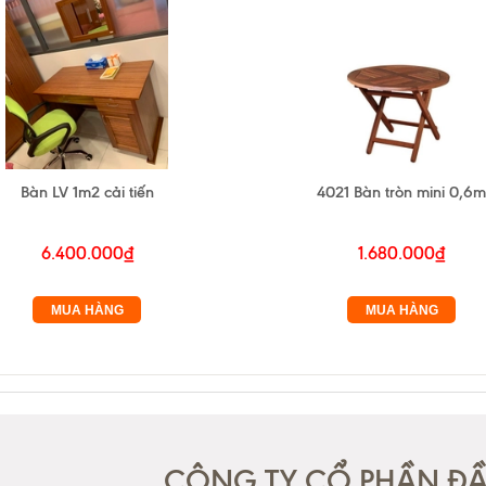
Bàn LV 1m2 cải tiến
4021 Bàn tròn mini 0,6m
6.400.000₫
1.680.000₫
MUA HÀNG
MUA HÀNG
CÔNG TY CỔ PHẦN ĐẦU