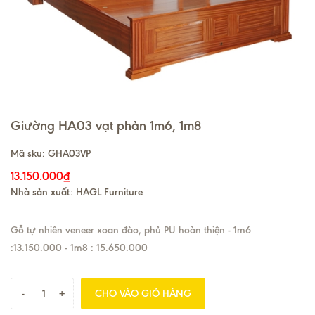
Giường HA03 vạt phản 1m6, 1m8
Mã sku:
GHA03VP
13.150.000₫
Nhà sản xuất: HAGL Furniture
Gỗ tự nhiên veneer xoan đào, phủ PU hoàn thiện - 1m6
:13.150.000 - 1m8 : 15.650.000
-
+
CHO VÀO GIỎ HÀNG