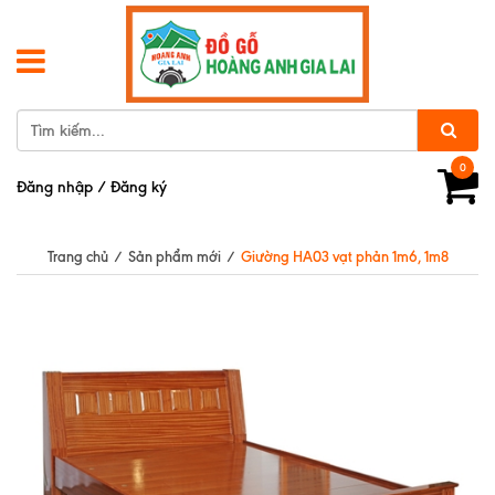
0
Đăng nhập
/
Đăng ký
Trang chủ
/
Sản phẩm mới
/
Giường HA03 vạt phản 1m6, 1m8