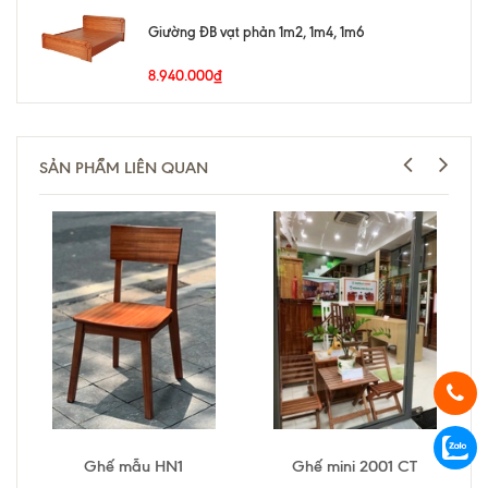
Giường ĐB vạt phản 1m2, 1m4, 1m6
8.940.000₫
SẢN PHẨM LIÊN QUAN
Ghế mẫu HN1
Ghế mini 2001 CT