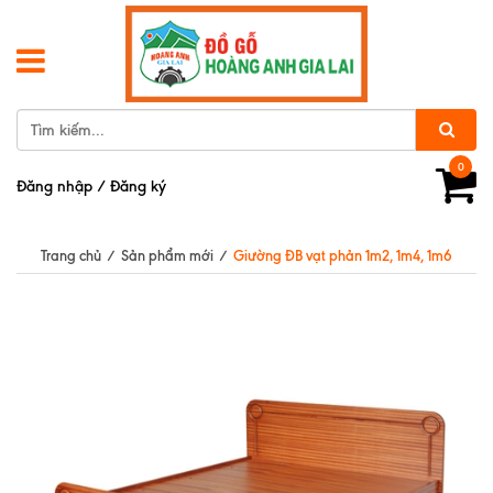
0
Đăng nhập
/
Đăng ký
Trang chủ
/
Sản phẩm mới
/
Giường ĐB vạt phản 1m2, 1m4, 1m6