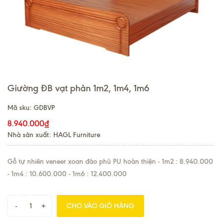
Giường ĐB vạt phản 1m2, 1m4, 1m6
Mã sku:
GDBVP
8.940.000₫
Nhà sản xuất: HAGL Furniture
Gỗ tự nhiên veneer xoan đào phủ PU hoàn thiện - 1m2 : 8.940.000
- 1m4 : 10.600.000 - 1m6 : 12.400.000
-
+
CHO VÀO GIỎ HÀNG