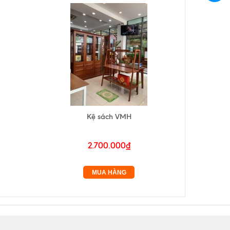
Kệ sách VMH
2.700.000₫
MUA HÀNG