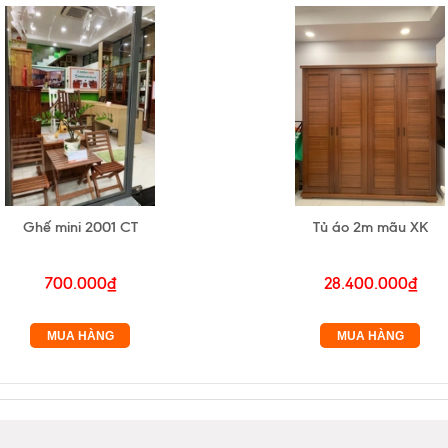
Ghế mini 2001 CT
Tủ áo 2m mãu XK
700.000₫
28.400.000₫
MUA HÀNG
MUA HÀNG