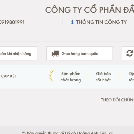
CÔNG TY CỔ PHẦN ĐẦU
 0919801991
THÔNG TIN CÔNG TY
oán khi nhận hàng
Giao hàng toàn quốc
Sản phẩm
Giá bán
Dị
 CAM KẾT
chất lượng
tốt nhất
tố
THEO DÕI CHÚN
© Bản quyền thuộc về Đồ gỗ Hoàng Anh Gia Lai