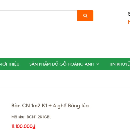
IỚI THIỆU
SẢN PHẨM ĐỒ GỖ HOÀNG ANH
TIN KHUY
Bàn CN 1m2 K1 + 4 ghế Bông lúa
Mã sku:
BCN1.2K1GBL
11.100.000₫