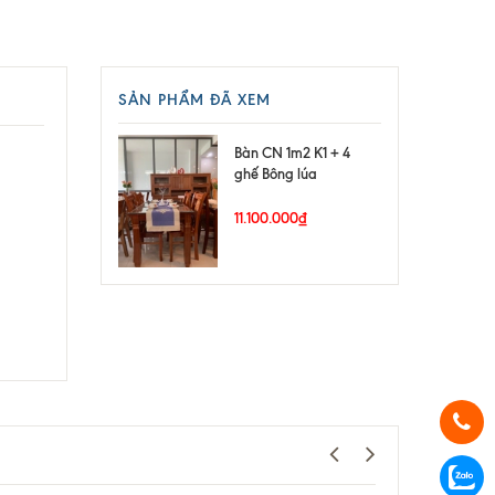
SẢN PHẨM ĐÃ XEM
Bàn CN 1m2 K1 + 4
ghế Bông lúa
11.100.000₫