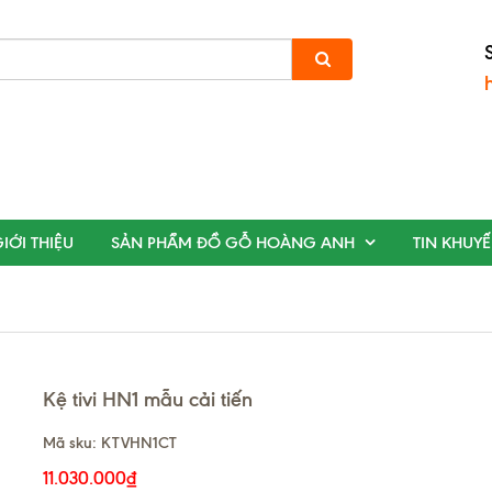
IỚI THIỆU
SẢN PHẨM ĐỒ GỖ HOÀNG ANH
TIN KHUY
Kệ tivi HN1 mẫu cải tiến
Mã sku:
KTVHN1CT
11.030.000₫