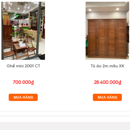
Ghế mini 2001 CT
Tủ áo 2m mãu XK
700.000₫
28.400.000₫
MUA HÀNG
MUA HÀNG