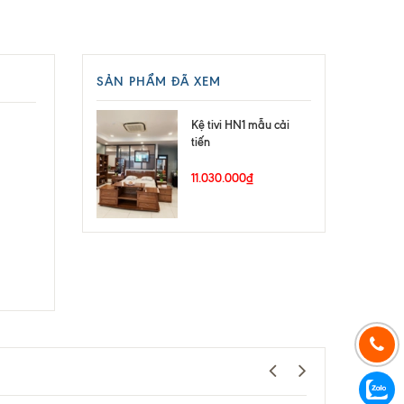
SẢN PHẨM ĐÃ XEM
Kệ tivi HN1 mẫu cải
tiến
11.030.000₫