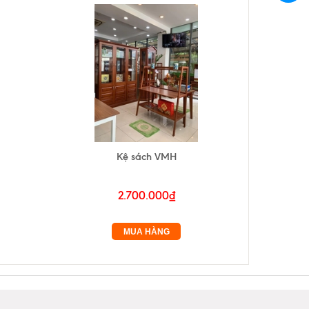
Kệ sách VMH
2.700.000₫
MUA HÀNG