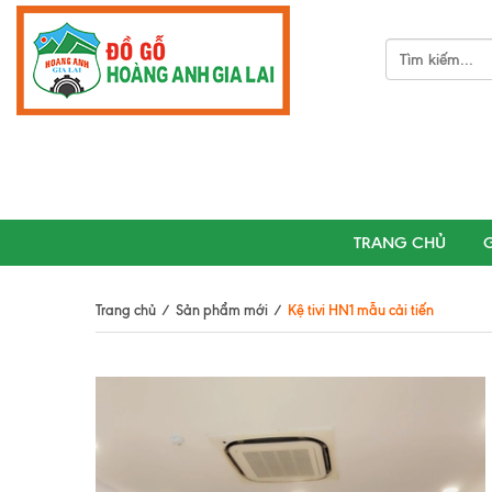
TRANG CHỦ
G
Trang chủ
/
Sản phẩm mới
/
Kệ tivi HN1 mẫu cải tiến