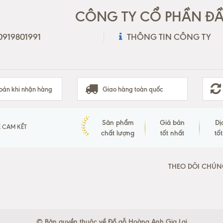
CÔNG TY CỔ PHẦN ĐẦU
 0919801991
THÔNG TIN CÔNG TY
oán khi nhận hàng
Giao hàng toàn quốc
Sản phẩm
Giá bán
Dị
 CAM KẾT
chất lượng
tốt nhất
tố
THEO DÕI CHÚN
© Bản quyền thuộc về Đồ gỗ Hoàng Anh Gia Lai