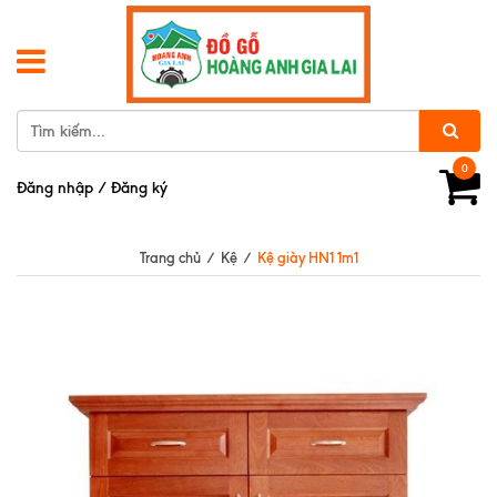
0
Đăng nhập
/
Đăng ký
Trang chủ
/
Kệ
/
Kệ giày HN1 1m1