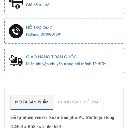
Giá cả ưu đãi
HỖ TRỢ 24/7
Hotline: 0919801991
GIAO HÀNG TOÀN QUỐC
Miễn phí vận chuyển trong nội thành TP.HCM
MÔ TẢ SẢN PHẨM
CHÍNH SÁCH ĐỔI TRẢ
Gỗ tự nhiên veneer Xoan Đào phủ PU Mờ hoặc Bóng
D2400 x R580 x C560-680