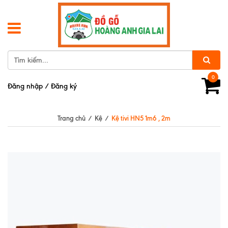
0
Đăng nhập
/
Đăng ký
Trang chủ
/
Kệ
/
Kệ tivi HN5 1m6 , 2m