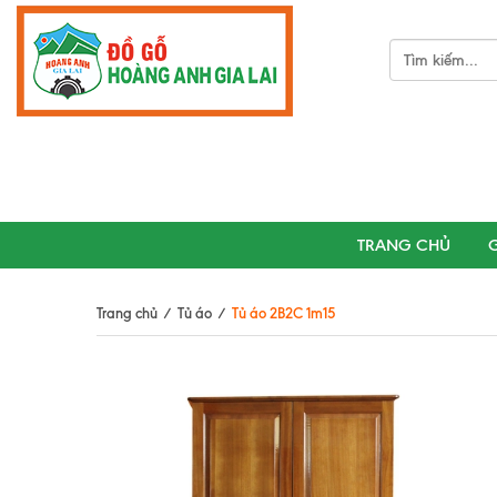
TRANG CHỦ
G
Trang chủ
/
Tủ áo
/
Tủ áo 2B2C 1m15