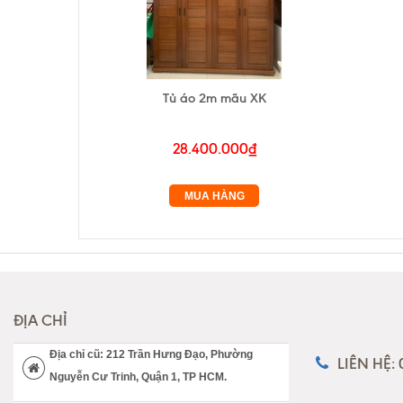
Tủ áo 2m mãu XK
28.400.000₫
MUA HÀNG
ĐỊA CHỈ
Địa chỉ cũ: 212 Trần Hưng Đạo, Phường
LIÊN HỆ:
Nguyễn Cư Trinh, Quận 1, TP HCM.