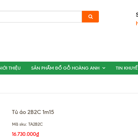
IỚI THIỆU
SẢN PHẨM ĐỒ GỖ HOÀNG ANH
TIN KHUY
Tủ áo 2B2C 1m15
Mã sku:
TA2B2C
16.730.000₫