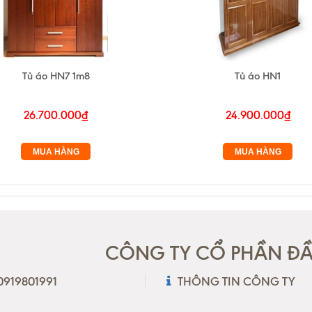
Tủ áo HN7 1m8
Tủ áo HN1
26.700.000₫
24.900.000₫
MUA HÀNG
MUA HÀNG
CÔNG TY CỔ PHẦN ĐẦU
 0919801991
THÔNG TIN CÔNG TY