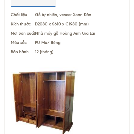
Chất liệu
Gỗ tự nhiên, veneer Xoan Đào
Kích thước
D2080 x S610 x C1980 (mm)
Nơi Sản xuất
Nhà máy gỗ Hoàng Anh Gia Lai
Màu sắc
PU Mờ/ Bóng
Bảo hành
12 (tháng)