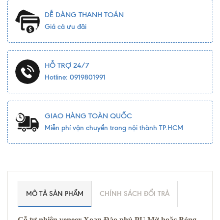
DỄ DÀNG THANH TOÁN
Giá cả ưu đãi
HỖ TRỢ 24/7
Hotline: 0919801991
GIAO HÀNG TOÀN QUỐC
Miễn phí vận chuyển trong nội thành TP.HCM
MÔ TẢ SẢN PHẨM
CHÍNH SÁCH ĐỔI TRẢ
Gỗ tự nhiên veneer Xoan Đào phủ PU Mờ hoặc Bóng