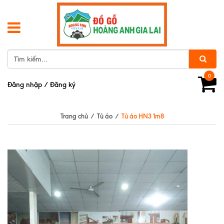
0
Đăng nhập
/
Đăng ký
Trang chủ
/
Tủ áo
/
Tủ áo HN3 1m8