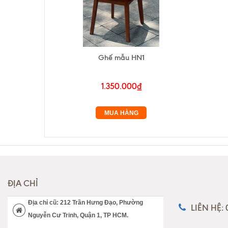
Ghế mẫu HN1
1.350.000₫
MUA HÀNG
ĐỊA CHỈ
Địa chỉ cũ: 212 Trần Hưng Đạo, Phường
LIÊN HỆ:
Nguyễn Cư Trinh, Quận 1, TP HCM.