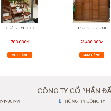
Ghế mini 2001 CT
Tủ áo 2m mãu XK
700.000₫
28.400.000₫
MUA HÀNG
MUA HÀNG
CÔNG TY CỔ PHẦN ĐẦU
 0919801991
THÔNG TIN CÔNG TY