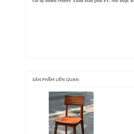
Gỗ tự nhiên veneer Xoan Đào phủ PU Mờ hoặc 
SẢN PHẨM LIÊN QUAN