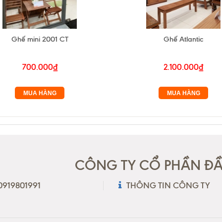
Ghế mini 2001 CT
Ghế Atlantic
700.000₫
2.100.000₫
MUA HÀNG
MUA HÀNG
CÔNG TY CỔ PHẦN ĐẦU
 0919801991
THÔNG TIN CÔNG TY