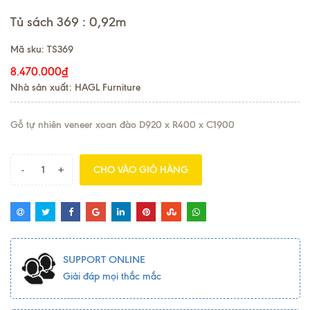
Tủ sách 369 : 0,92m
Mã sku:
TS369
8.470.000₫
Nhà sản xuất: HAGL Furniture
Gỗ tự nhiên veneer xoan đào D920 x R400 x C1900
-
+
CHO VÀO GIỎ HÀNG
SUPPORT ONLINE
Giải đáp mọi thắc mắc