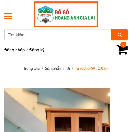
0
Đăng nhập
/
Đăng ký
Trang chủ
/
Sản phẩm mới
/
Tủ sách 369 : 0,92m